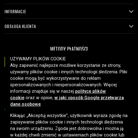
INFORMACJE
OBSŁUGA KLIENTA
METODY PŁATNOŚCI
UŻYWAMY PLIKÓW COOKIE
Aby zapewnić najlepsze możliwe korzystanie ze strony,
używamy plików cookie i innych technologii śledzenia. Pliki
OPCJE DOSTAWY
cookie mogą być wykorzystywane do reklam
spersonalizowanych i niespersonalizowanych. Więcej
informacji znajduje się w naszej
polityce plików
cookie
oraz w opisie,
w jaki sposób Google przetwarza
dane osobowe
.
Klikając „Akceptuj wszystkie”, użytkownik wyraża zgodę na
zapisywanie plików cookie i innych technologii śledzenia
Copyright © 2026, Spares Nordic AB
na swoim urządzeniu. Zgoda jest dobrowolna i można ją
w każdej chwili zmienić w ustawieniach plików cookie lub