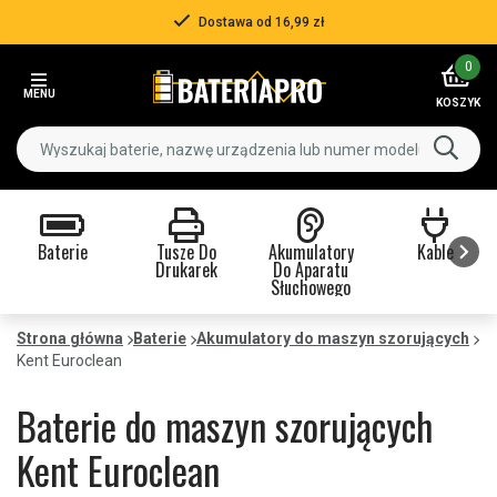
Dostawa od 16,99 zł
Item
0
2
MENU
of
KOSZYK
3
Baterie
Tusze Do
Akumulatory
Kable
Drukarek
Do Aparatu
Słuchowego
Item
1
Strona główna
Baterie
Akumulatory do maszyn szorujących
of
Kent Euroclean
9
Baterie do maszyn szorujących
Kent Euroclean