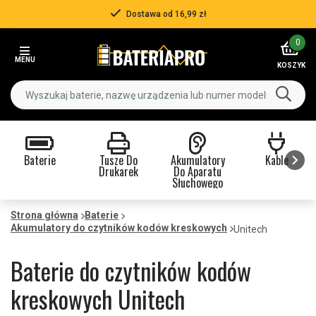
Dostawa od 16,99 zł
Item
0
2
MENU
of
KOSZYK
3
Baterie
Tusze Do
Akumulatory
Kable
Drukarek
Do Aparatu
Słuchowego
Item
1
Strona główna
Baterie
Akumulatory do czytników kodów kreskowych
of
Unitech
9
Baterie do czytników kodów
kreskowych Unitech