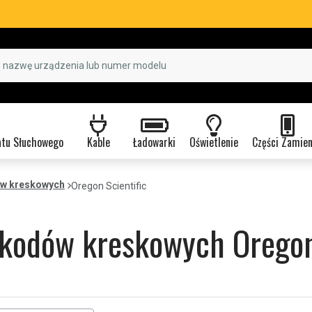
atu Słuchowego
Kable
Ładowarki
Oświetlenie
Części Zamie
ów kreskowych
Oregon Scientific
 kodów kreskowych Oregon