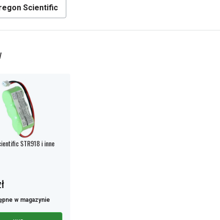
egon Scientific
y
ientific STR918 i inne
ł
ępne w magazynie