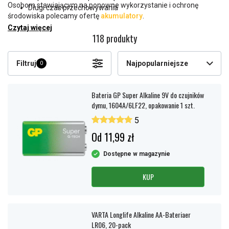
Osobom stawiającym na ponowne wykorzystanie i ochronę
Długi czas przechowywania
środowiska polecamy ofertę
akumulatory
.
Czytaj więcej
118 produkty
Filtruj
Najpopularniejsze
0
Bateria GP Super Alkaline 9V do czujników
dymu, 1604A/6LF22, opakowanie 1 szt.
5
Od 11,99 zł
Dostępne w magazynie
KUP
VARTA Longlife Alkaline AA-Bateriaer
LR06, 20-pack