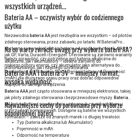
wszystkich urządzeń
Bateria AA – oczywisty wybór do codziennego
użytku
Niezawodna
bateria AA
jest niezbędna we wszystkim – od pilotów
zdalnego sterowania, przez zabawki, po latarki. W BateriaPro
Na co warto zwrócić uwagę przy wyborze baterii AA?
dostępne są wysokiej jakości baterie od wiodących marek, takich
jak GP, Varta, Duracell i Energizer. Oferowane są zarówno warianty
Należy sprawdzić, czy potrzebna jest bateria alkaliczna do
alkaliczne, jak i akumulatory – idealne zarówno do
niskiego poboru energii, czy akumulator jako alternatywa do
jednorazowego, jak i częstego użytkowania.
Bateria AAA i bateria 9V – mniejszy format,
regularnego użytkowania. Warto zwrócić uwagę na Pojemność
(mAh) dla dłuższego czasu pracy oraz dobrać odpowiednie
wysoka wydajność
Napięcie do danego urządzenia.
Bateria AAA
jest często stosowana w mniejszej elektronice, takiej
jak piloty zdalnego sterowania i bezprzewodowe myszy.
Bateria
Najważniejsze cechy do porównania przy wyborze
9V
jest natomiast powszechnie używana w czujnikach dymu i
przyrządach pomiarowych. Dostępne są baterie we wszystkich
odpowiedniej baterii
formatach – zawsze od znanych marek i o długiej trwałości.
Typ (bateria alkaliczna lub Akumulator)
Pojemność w mAh
Odporność na temperaturę