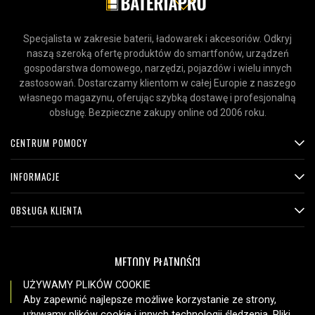
Specjalista w zakresie baterii, ładowarek i akcesoriów. Odkryj
naszą szeroką ofertę produktów do smartfonów, urządzeń
gospodarstwa domowego, narzędzi, pojazdów i wielu innych
zastosowań. Dostarczamy klientom w całej Europie z naszego
własnego magazynu, oferując szybką dostawę i profesjonalną
obsługę. Bezpieczne zakupy online od 2006 roku.
CENTRUM POMOCY
INFORMACJE
OBSŁUGA KLIENTA
METODY PŁATNOŚCI
UŻYWAMY PLIKÓW COOKIE
Aby zapewnić najlepsze możliwe korzystanie ze strony,
używamy plików cookie i innych technologii śledzenia. Pliki