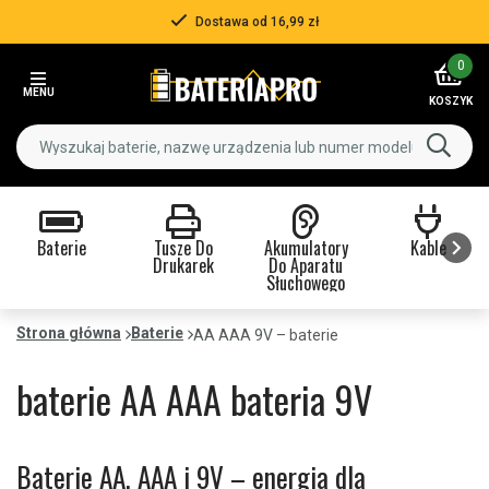
Ponad 500 000 klientów
Item
0
3
MENU
of
KOSZYK
3
Baterie
Tusze Do
Akumulatory
Kable
Drukarek
Do Aparatu
Słuchowego
Item
1
Strona główna
Baterie
AA AAA 9V – baterie
of
9
baterie AA AAA bateria 9V
Baterie AA, AAA i 9V – energia dla