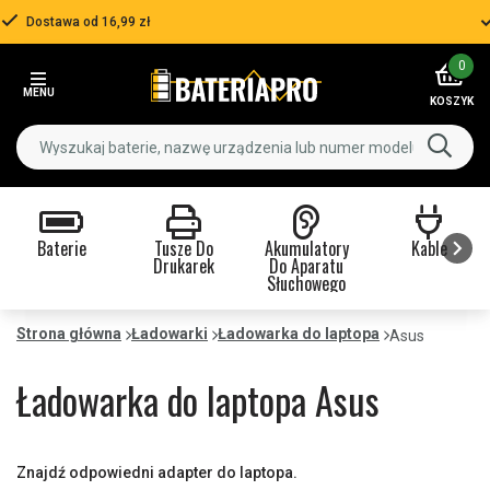
Ponad 500 000 klientów
Item
0
3
MENU
of
KOSZYK
3
Baterie
Tusze Do
Akumulatory
Kable
Drukarek
Do Aparatu
Słuchowego
Item
1
Strona główna
Ładowarki
Ładowarka do laptopa
Asus
of
9
Ładowarka do laptopa Asus
Znajdź odpowiedni adapter do laptopa.