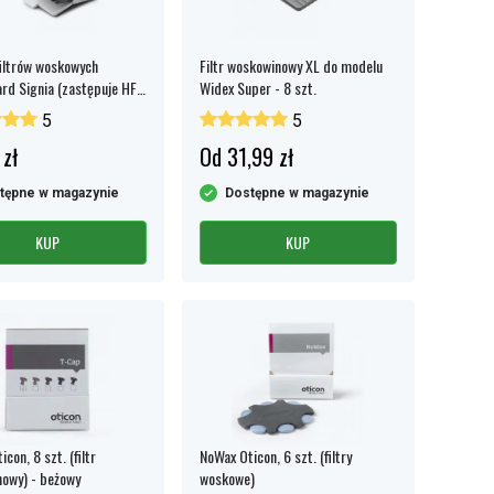
iltrów woskowych
Filtr woskowinowy XL do modelu
rd Signia (zastępuje HF4
Widex Super - 8 szt.
wony / Niebieski - 8 szt.
5
5
skowy)
 zł
Od 31,99 zł
tępne w magazynie
Dostępne w magazynie
KUP
KUP
con, 8 szt. (filtr
NoWax Oticon, 6 szt. (filtry
owy) - beżowy
woskowe)