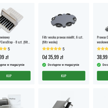
kowinowy
Filtr wosku prowax minifit, 6 szt.
Prowax Ot
eruStop - 8 szt. (filtr
(filtr wosku)
woskowe
owy)
5
5
99 zł
Od 35,99 zł
38,99
ępne w magazynie
Dostępne w magazynie
Dos
KUP
KUP