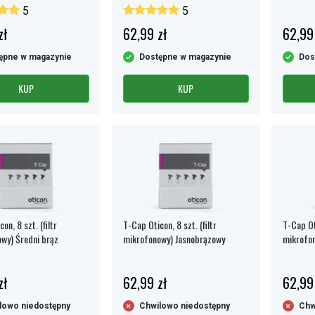
5
5
zł
62,99 zł
62,99
ępne w magazynie
Dostępne w magazynie
Dos
KUP
KUP
on, 8 szt. (filtr
T-Cap Oticon, 8 szt. (filtr
T-Cap Oti
wy) Średni brąz
mikrofonowy) Jasnobrązowy
mikrofo
zł
62,99 zł
62,99
lowo niedostępny
Chwilowo niedostępny
Chw