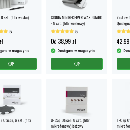
8 szt. (filtr wosku)
SIGNIA MINIRECEIVER WAX GUARD
Zestaw f
- 8 szt. (filtr woskowy)
Quickgua
Pro Czer
5
5
(filtr wo
zł
Od 38,99 zł
42,99
ępne w magazynie
Dostępne w magazynie
Dos
KUP
KUP
 Oticon, 6 szt. (filtr
O-Cap Oticon, 8 szt. (filtr
T-Cap Oti
mikrofonowy) beżowy
mikrofon