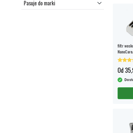
Pasuje do marki
filtr wos
NanoCare/C
woskowin
Od 35,
Dost