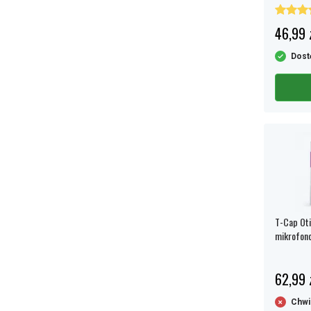
46,99 
Dost
T-Cap Otic
mikrofono
62,99 
Chwi