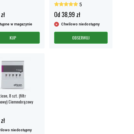
5
 zł
Od 38,99 zł
tępne w magazynie
Chwilowo niedostępny
KUP
OBSERWUJ
con, 8 szt. (filtr
nowy) Ciemnobrązowy
 zł
ilowo niedostępny