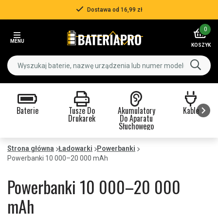
Ponad 500 000 klientów
Item
0
3
MENU
of
KOSZYK
3
Baterie
Tusze Do
Akumulatory
Kable
Drukarek
Do Aparatu
Słuchowego
Item
1
Strona główna
Ładowarki
Powerbanki
of
Powerbanki 10 000–20 000 mAh
9
Powerbanki 10 000–20 000
mAh