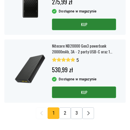
275,99 zł
Dostępne w magazynie
KUP
Nitecore NB20000 Gen3 powerbank
20000mAh, 3A - 2 porty USB-C oraz 1
adapter USB-C do USB-A
5
530,99 zł
Dostępne w magazynie
KUP
1
2
3