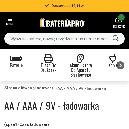
Ponad 500 000 klientów
Item
0
3
MENU
of
KOSZYK
3
Baterie
Tusze Do
Akumulatory
Kable
Drukarek
Do Aparatu
Słuchowego
Item
1
Strona główna
Ładowarki
AA / AAA / 9V - ładowarka
of
9
AA / AAA / 9V - ładowarka
{span1>Czas ładowania