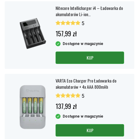
Nitecore Intellicharger i4 – Ładowarka do
akumulatorów Li-ion
14500/16340/18650/21700, NIMH
5
AA/AAA/C/D
157,99 zł
Dostępne w magazynie
KUP
VARTA Eco Charger Pro Ładowarka do
akumulatorów + 4x AAA 800mAh
5
137,99 zł
Dostępne w magazynie
KUP