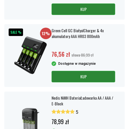
KUP
Green Cell GC BiałyalCharger & 4x
SALE %
12%
akumulatory AAA HR03 800mAh
76,56 zł
słowa 86,99 zł
Dostępne w magazynie
KUP
Nedis NiMH BateriaŁadowarka AA / AAA /
E-Block
5
78,99 zł