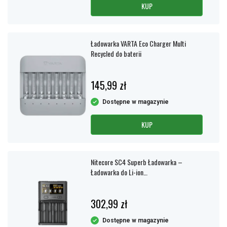
KUP
Ładowarka VARTA Eco Charger Multi
Recycled do baterii
145,99 zł
Dostępne w magazynie
KUP
Nitecore SC4 Superb Ładowarka –
Ładowarka do Li-ion
14500/16340/18650/21700, NIMH
AA/AAA/C/D
302,99 zł
Dostępne w magazynie