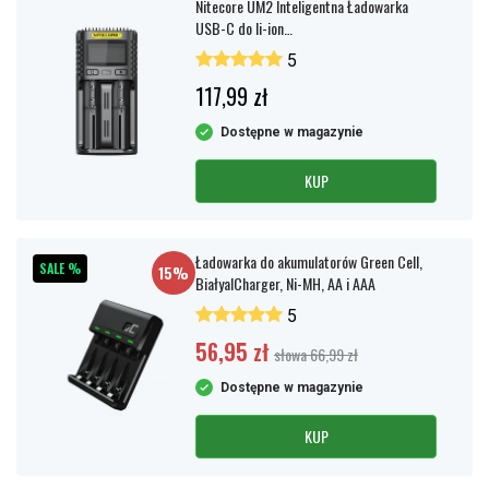
Nitecore UM2 Inteligentna Ładowarka
USB-C do li-ion
14500/16340/18650/21700 (NIMH
5
AA/AAA/C/D) i innych
117,99 zł
Dostępne w magazynie
KUP
Ładowarka do akumulatorów Green Cell,
SALE %
15%
BiałyalCharger, Ni-MH, AA i AAA
5
56,95 zł
słowa 66,99 zł
Dostępne w magazynie
KUP