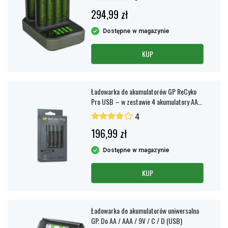
Posiadanie indywidualnych kanałów ładowania może być
294,99 zł
pożądane, jeśli baterie mają np. różną pojemność, producenta lub
wiek.
Dostępne w magazynie
Ładowanie staje się również dokładniejsze, ponieważ jest
kontrolowane indywidualnie.
KUP
Ładowarka do akumulatorów GP ReCyko
Pro USB – w zestawie 4 akumulatory AA
Ni-MH 2000mAh
4
196,99 zł
Dostępne w magazynie
KUP
Ładowarka do akumulatorów uniwersalna
GP. Do AA / AAA / 9V / C / D (USB)