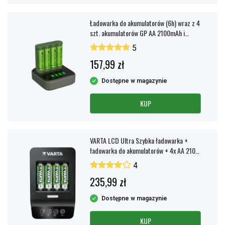
Ładowarka do akumulatorów (6h) wraz z 4
szt. akumulatorów GP AA 2100mAh i
stacją ładowania
5
157,99 zł
Dostępne w magazynie
KUP
VARTA LCD Ultra Szybka ładowarka +
ładowarka do akumulatorów + 4x AA 2100
mAh
4
235,99 zł
Dostępne w magazynie
KUP