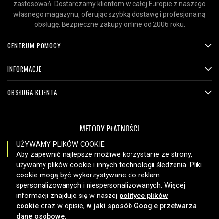
zastosowań. Dostarczamy klientom w całej Europie z naszego
własnego magazynu, oferując szybką dostawę i profesjonalną
obsługę. Bezpieczne zakupy online od 2006 roku.
CENTRUM POMOCY
INFORMACJE
OBSŁUGA KLIENTA
METODY PŁATNOŚCI
UŻYWAMY PLIKÓW COOKIE
Aby zapewnić najlepsze możliwe korzystanie ze strony,
używamy plików cookie i innych technologii śledzenia. Pliki
OPCJE DOSTAWY
cookie mogą być wykorzystywane do reklam
spersonalizowanych i niespersonalizowanych. Więcej
informacji znajduje się w naszej
polityce plików
cookie
oraz w opisie,
w jaki sposób Google przetwarza
dane osobowe
.