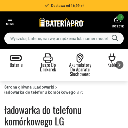
Dostawa od 16,99 zł
Item
0
3
MENU
of
KOSZYK
3
Baterie
Tusze Do
Akumulatory
Kable
Drukarek
Do Aparatu
Słuchowego
Item
1
Strona główna
Ładowarki
ładowarka do telefonu komórkowego
of
LG
9
ładowarka do telefonu
komórkowego LG