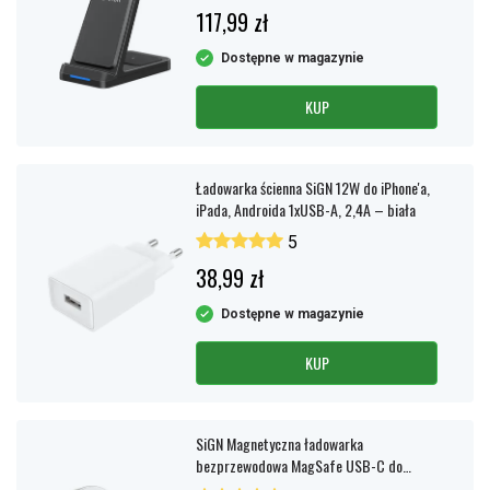
117,99 zł
Dostępne w magazynie
KUP
Ładowarka ścienna SiGN 12W do iPhone'a,
iPada, Androida 1xUSB-A, 2,4A – biała
5
38,99 zł
Dostępne w magazynie
KUP
SiGN Magnetyczna ładowarka
bezprzewodowa MagSafe USB-C do
zegarka Apple Watch, 2,5 W, 1,2 m – biała