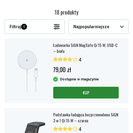
18 produkty
Filtruj
Najpopularniejsze
0
Ładowarka SiGN MagSafe Qi 15 W, USB-C
– biała
4
79,00 zł
Dostępne w magazynie
KUP
Podstawka ładująca bezprzewodowo SiGN
3 w 1 Qi 15 W – czarna
4