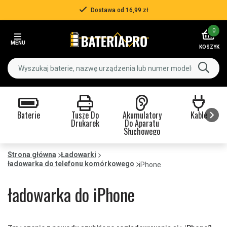
Ponad 500 000 klientów
Item
0
3
MENU
of
KOSZYK
3
Baterie
Tusze Do
Akumulatory
Kable
Drukarek
Do Aparatu
Słuchowego
Item
1
Strona główna
Ładowarki
ładowarka do telefonu komórkowego
of
iPhone
9
ładowarka do iPhone