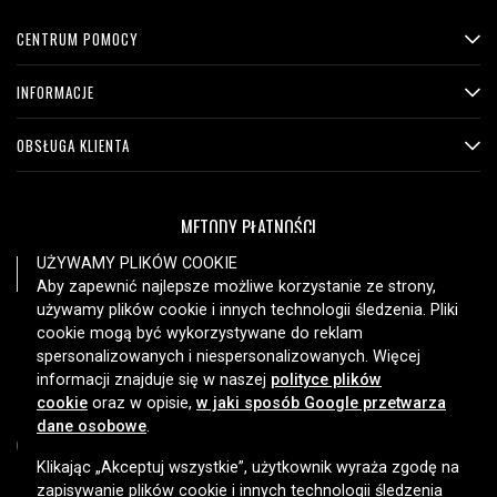
CENTRUM POMOCY
INFORMACJE
OBSŁUGA KLIENTA
METODY PŁATNOŚCI
UŻYWAMY PLIKÓW COOKIE
Aby zapewnić najlepsze możliwe korzystanie ze strony,
używamy plików cookie i innych technologii śledzenia. Pliki
OPCJE DOSTAWY
cookie mogą być wykorzystywane do reklam
spersonalizowanych i niespersonalizowanych. Więcej
informacji znajduje się w naszej
polityce plików
cookie
oraz w opisie,
w jaki sposób Google przetwarza
dane osobowe
.
Klikając „Akceptuj wszystkie”, użytkownik wyraża zgodę na
zapisywanie plików cookie i innych technologii śledzenia