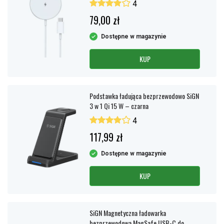
4
79,00 zł
Dostępne w magazynie
KUP
Podstawka ładująca bezprzewodowo SiGN
3 w 1 Qi 15 W – czarna
4
117,99 zł
Dostępne w magazynie
KUP
SiGN Magnetyczna ładowarka
bezprzewodowa MagSafe USB-C do