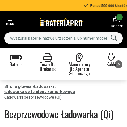
Ponad 500 000 klientów
Item
0
3
MENU
of
KOSZYK
3
Baterie
Tusze Do
Akumulatory
Kable
Drukarek
Do Aparatu
Słuchowego
Item
1
Strona główna
Ładowarki
ładowarka do telefonu komórkowego
of
Ładowarki bezprzewodowe (Qi)
9
Bezprzewodowe Ładowarka (Qi)