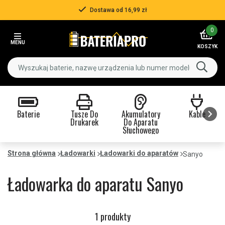
Dostawa od 16,99 zł
Item
0
2
MENU
of
KOSZYK
3
Baterie
Tusze Do
Akumulatory
Kable
Drukarek
Do Aparatu
Słuchowego
Item
1
Strona główna
Ładowarki
Ładowarki do aparatów
Sanyo
of
9
Ładowarka do aparatu Sanyo
1 produkty