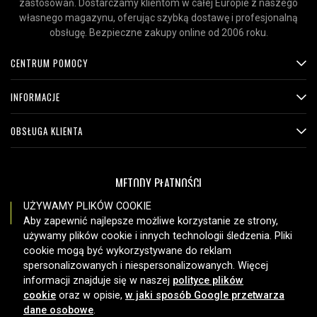
zastosowań. Dostarczamy klientom w całej Europie z naszego
własnego magazynu, oferując szybką dostawę i profesjonalną
obsługę. Bezpieczne zakupy online od 2006 roku.
CENTRUM POMOCY
INFORMACJE
OBSŁUGA KLIENTA
METODY PŁATNOŚCI
UŻYWAMY PLIKÓW COOKIE
Aby zapewnić najlepsze możliwe korzystanie ze strony,
używamy plików cookie i innych technologii śledzenia. Pliki
OPCJE DOSTAWY
cookie mogą być wykorzystywane do reklam
spersonalizowanych i niespersonalizowanych. Więcej
informacji znajduje się w naszej
polityce plików
cookie
oraz w opisie,
w jaki sposób Google przetwarza
dane osobowe
.