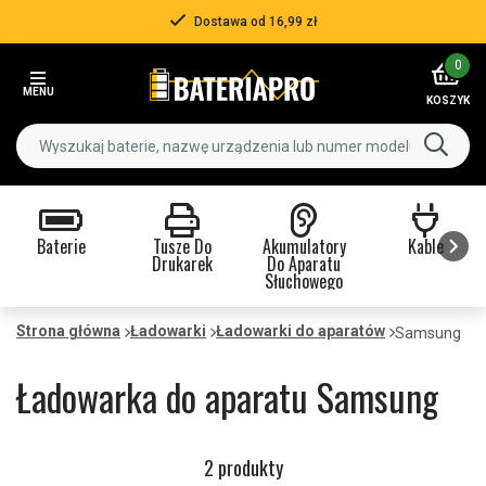
Dostawa od 16,99 zł
Item
0
2
MENU
of
KOSZYK
3
Baterie
Tusze Do
Akumulatory
Kable
Drukarek
Do Aparatu
Słuchowego
Item
1
Strona główna
Ładowarki
Ładowarki do aparatów
Samsung
of
9
Ładowarka do aparatu Samsung
2 produkty