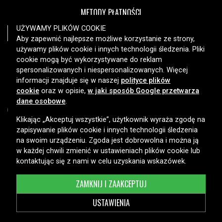
METODY PŁATNOŚCI
UŻYWAMY PLIKÓW COOKIE
Aby zapewnić najlepsze możliwe korzystanie ze strony,
używamy plików cookie i innych technologii śledzenia. Pliki
OPCJE DOSTAWY
cookie mogą być wykorzystywane do reklam
spersonalizowanych i niespersonalizowanych. Więcej
informacji znajduje się w naszej
polityce plików
cookie
oraz w opisie,
w jaki sposób Google przetwarza
dane osobowe
.
Klikając „Akceptuj wszystkie”, użytkownik wyraża zgodę na
zapisywanie plików cookie i innych technologii śledzenia
Copyright © 2026, Spares Nordic AB
na swoim urządzeniu. Zgoda jest dobrowolna i można ją
w każdej chwili zmienić w ustawieniach plików cookie lub
kontaktując się z nami w celu uzyskania wskazówek.
ZAMKNIJ I ZAAKCEPTUJ
USTAWIENIA