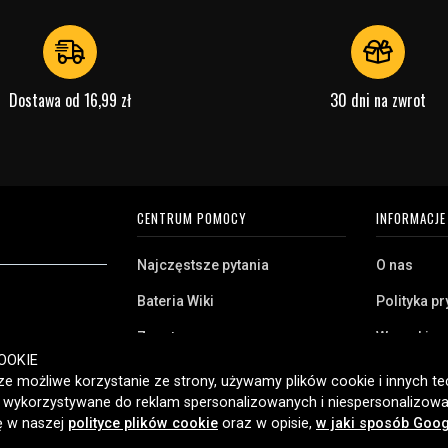
Dostawa od 16,99 zł
30 dni na zwrot
CENTRUM POMOCY
INFORMACJE
Najczęstsze pytania
O nas
Bateria Wiki
Polityka p
Zwrot
Warunki z
ryj naszą szeroką
OOKIE
Klient biznesowy
Pliki cooki
twa domowego,
e możliwe korzystanie ze strony, używamy plików cookie i innych tec
amy klientom w
ć wykorzystywane do reklam spersonalizowanych i niespersonalizowa
Jaką baterię posiadam?
ybką dostawę i
ię w naszej
polityce plików cookie
oraz w opisie,
w jaki sposób Goog
2006 roku.