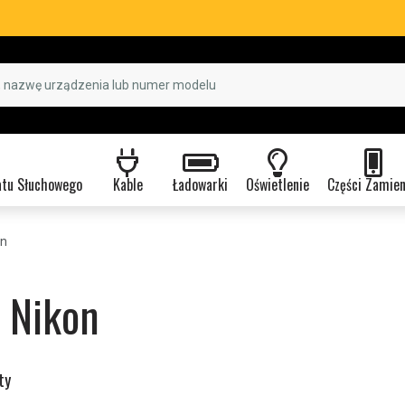
atu Słuchowego
Kable
Ładowarki
Oświetlenie
Części Zamie
on
 Nikon
ty