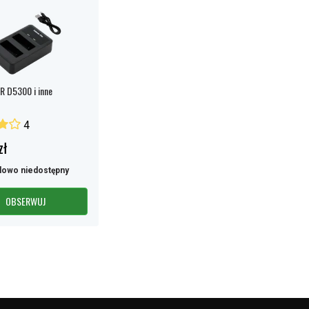
R D5300 i inne
4
zł
lowo niedostępny
OBSERWUJ