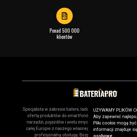
Ponad 500 000
klientów
Specjalista w zakresie baterii, ładowarek i akcesoriów. Odk
UŻYWAMY PLIKÓW C
ofertę produktów do smartfonów, urządzeń gospodars
Aby zapewnić najlepsz
narzędzi, pojazdów i wielu innych zastosowań. Dostarcz
Pliki cookie mogą by
całej Europie z naszego własnego magazynu, oferując sz
informacji znajduje s
profesjonalną obsługę. Bezpieczne zakupy online od 
osobowe
.