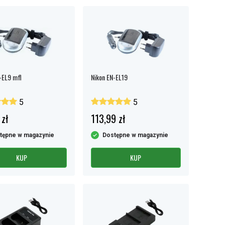
-EL9 mfl
Nikon EN-EL19
5
5
 zł
113,99 zł
tępne w magazynie
Dostępne w magazynie
KUP
KUP