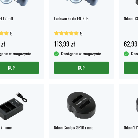
EL12 mfl
Ładowarka do EN-EL5
Nikon D3
5
5
 zł
113,99 zł
62,99
ępne w magazynie
Dostępne w magazynie
Dos
KUP
KUP
7 i inne
Nikon Coolpix S610 i inne
Nikon 1 J1