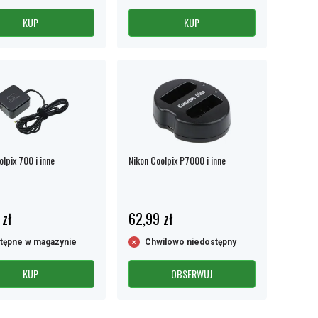
KUP
KUP
lpix 700 i inne
Nikon Coolpix P7000 i inne
 zł
62,99 zł
tępne w magazynie
Chwilowo niedostępny
KUP
OBSERWUJ