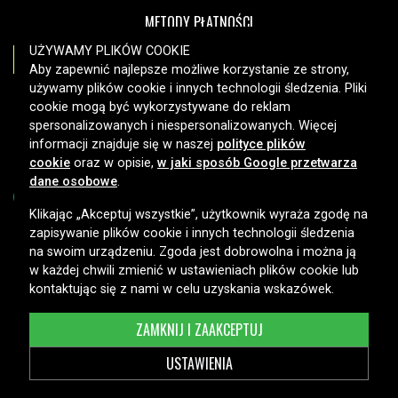
METODY PŁATNOŚCI
UŻYWAMY PLIKÓW COOKIE
Aby zapewnić najlepsze możliwe korzystanie ze strony,
używamy plików cookie i innych technologii śledzenia. Pliki
OPCJE DOSTAWY
cookie mogą być wykorzystywane do reklam
spersonalizowanych i niespersonalizowanych. Więcej
informacji znajduje się w naszej
polityce plików
cookie
oraz w opisie,
w jaki sposób Google przetwarza
dane osobowe
.
Klikając „Akceptuj wszystkie”, użytkownik wyraża zgodę na
zapisywanie plików cookie i innych technologii śledzenia
Copyright © 2026, Spares Nordic AB
na swoim urządzeniu. Zgoda jest dobrowolna i można ją
w każdej chwili zmienić w ustawieniach plików cookie lub
kontaktując się z nami w celu uzyskania wskazówek.
ZAMKNIJ I ZAAKCEPTUJ
USTAWIENIA