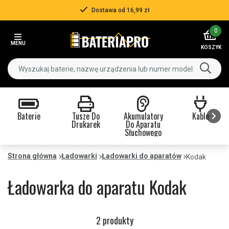
Dostawa od 16,99 zł
Item
0
2
MENU
of
KOSZYK
3
Baterie
Tusze Do
Akumulatory
Kable
Drukarek
Do Aparatu
Słuchowego
Item
1
Strona główna
Ładowarki
Ładowarki do aparatów
Kodak
of
9
Ładowarka do aparatu Kodak
2 produkty