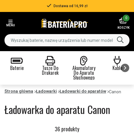
Ponad 500 000 klientów
Item
0
3
MENU
of
KOSZYK
3
Baterie
Tusze Do
Akumulatory
Kable
Drukarek
Do Aparatu
Słuchowego
Item
1
Strona główna
Ładowarki
Ładowarki do aparatów
Canon
of
9
Ładowarka do aparatu Canon
36 produkty