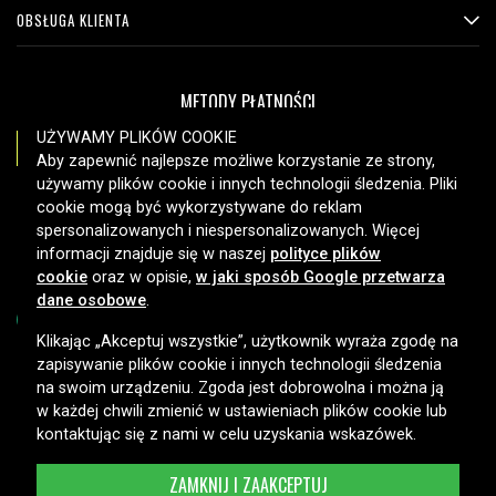
OBSŁUGA KLIENTA
METODY PŁATNOŚCI
UŻYWAMY PLIKÓW COOKIE
Aby zapewnić najlepsze możliwe korzystanie ze strony,
używamy plików cookie i innych technologii śledzenia. Pliki
OPCJE DOSTAWY
cookie mogą być wykorzystywane do reklam
spersonalizowanych i niespersonalizowanych. Więcej
informacji znajduje się w naszej
polityce plików
cookie
oraz w opisie,
w jaki sposób Google przetwarza
dane osobowe
.
Klikając „Akceptuj wszystkie”, użytkownik wyraża zgodę na
zapisywanie plików cookie i innych technologii śledzenia
Copyright © 2026, Spares Nordic AB
na swoim urządzeniu. Zgoda jest dobrowolna i można ją
w każdej chwili zmienić w ustawieniach plików cookie lub
kontaktując się z nami w celu uzyskania wskazówek.
ZAMKNIJ I ZAAKCEPTUJ