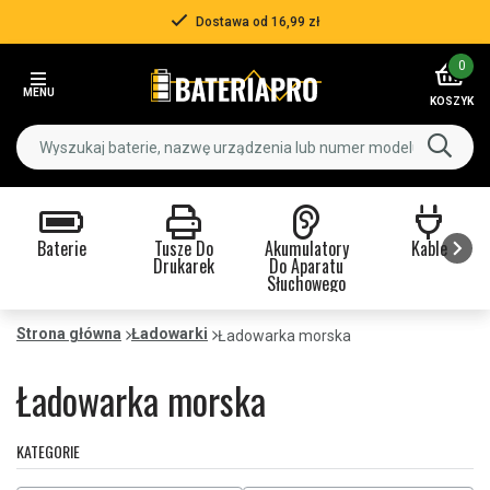
Dostawa od 16,99 zł
Item
0
3
MENU
of
KOSZYK
3
Baterie
Tusze Do
Akumulatory
Kable
Drukarek
Do Aparatu
Słuchowego
Item
1
Strona główna
Ładowarki
Ładowarka morska
of
9
Ładowarka morska
KATEGORIE