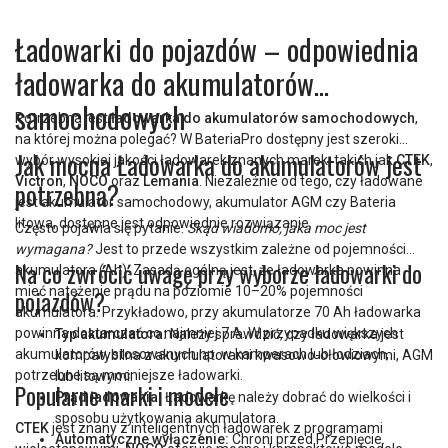
Ładowarki do pojazdów – odpowiednia
ładowarka do akumulatorów
samochodowych
Potrzebna jest
ładowarka do akumulatorów samochodowych
,
na której można polegać? W BateriaPro dostępny jest szeroki
Jak mocna Ładowarka do akumulatorów jest
wybór wysokiej jakości ładowarek znanych marek, takich jak
CTEK
,
Victron
,
NOCO
oraz
Lemania
. Niezależnie od tego, czy ładowane
potrzebna?
jest akumulator samochodowy, akumulator AGM czy Bateria
litowa, dostępne jest odpowiednie rozwiązanie.
Często pojawia się pytanie:
Skąd wiadomo, jaka moc jest
wymagana?
Jest to przede wszystkim zależne od pojemności
Na co zwrócić uwagę przy wyborze ładowarki do
akumulatora (Ah). Zasadą ogólną jest, że ładowarka powinna
mieć natężenie prądu na poziomie 10–20% pojemności
pojazdów?
akumulatora. Przykładowo, przy akumulatorze 70 Ah ładowarka
powinna dostarczać co najmniej 7 A. W przypadku większych
Typ akumulatora:
Należy sprawdzić, czy ładowarka jest
akumulatorów, stosowanych np. w kamperach lub łodziach,
kompatybilna z akumulatorami kwasowo-ołowiowymi, AGM
potrzebne są mocniejsze ładowarki.
lub litowymi.
Popularne marki i modele
Prąd ładowania:
Ładowarkę należy dobrać do wielkości i
sposobu użytkowania akumulatora.
CTEK
jest znany z inteligentnych ładowarek z programami
Automatyczne wyłączenie:
Chroni przed Przepięcie.