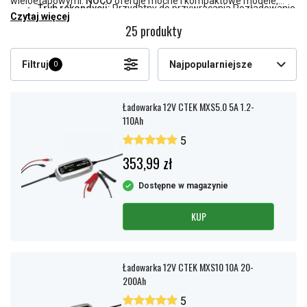
wieloetapowymi.
NOCO
oferuje mocne i kompaktowe modele,
Tryb rekondycji:
Przydatny do przywracania Rozładowanie
często z funkcją boostera rozruchowego.
Victron
dostarcza
Czytaj więcej
akumulatorów.
25 produkty
zaawansowane ładowarki do zastosowań morskich i
przemysłowych, natomiast
Lemania
jest popularna w
warsztatach.
Filtruj
Najpopularniejsze
0
Ładowarka 12V CTEK MXS5.0 5A 1.2-
110Ah
5
353,99 zł
Dostępne w magazynie
KUP
Ładowarka 12V CTEK MXS10 10A 20-
200Ah
5