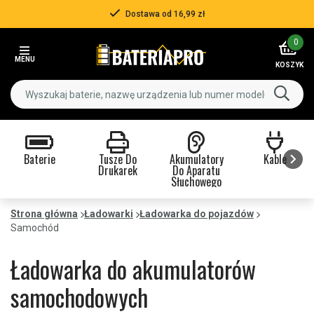
Ponad 500 000 klientów
Item
0
3
MENU
of
KOSZYK
3
Baterie
Tusze Do
Akumulatory
Kable
Drukarek
Do Aparatu
Słuchowego
Item
1
Strona główna
Ładowarki
Ładowarka do pojazdów
of
Samochód
9
Ładowarka do akumulatorów
samochodowych