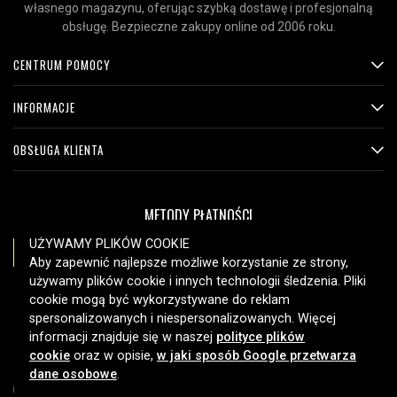
własnego magazynu, oferując szybką dostawę i profesjonalną
obsługę. Bezpieczne zakupy online od 2006 roku.
CENTRUM POMOCY
INFORMACJE
OBSŁUGA KLIENTA
METODY PŁATNOŚCI
UŻYWAMY PLIKÓW COOKIE
Aby zapewnić najlepsze możliwe korzystanie ze strony,
używamy plików cookie i innych technologii śledzenia. Pliki
OPCJE DOSTAWY
cookie mogą być wykorzystywane do reklam
spersonalizowanych i niespersonalizowanych. Więcej
informacji znajduje się w naszej
polityce plików
cookie
oraz w opisie,
w jaki sposób Google przetwarza
dane osobowe
.