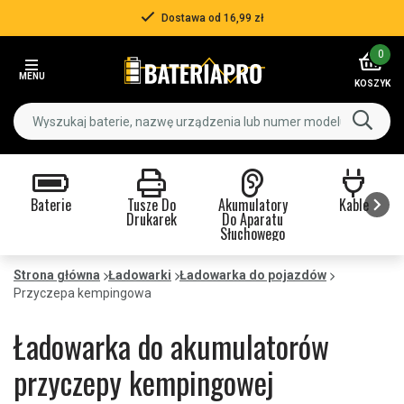
Dostawa od 16,99 zł
Item
0
3
MENU
of
KOSZYK
3
Baterie
Tusze Do
Akumulatory
Kable
Drukarek
Do Aparatu
Słuchowego
Item
1
Strona główna
Ładowarki
Ładowarka do pojazdów
of
Przyczepa kempingowa
9
Ładowarka do akumulatorów
przyczepy kempingowej