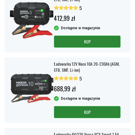
5
412,99 zł
Dostępne w magazynie
KUP
Ładowarka 12V Noco 10A 20-230Ah (AGM,
EFB, SMF, Li-ion)
5
688,99 zł
Dostępne w magazynie
KUP
Ładowarka 6V/12V Yuasa YCX Smart 1.5A