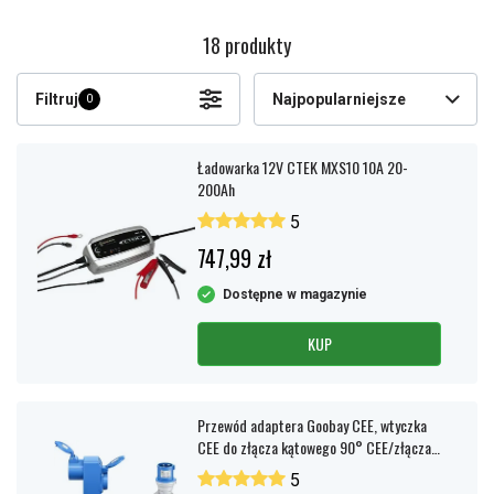
18 produkty
Filtruj
Najpopularniejsze
0
Ładowarka 12V CTEK MXS10 10A 20-
200Ah
5
747,99 zł
Dostępne w magazynie
KUP
Przewód adaptera Goobay CEE, wtyczka
CEE do złącza kątowego 90° CEE/złącza
zabezpieczającego
5