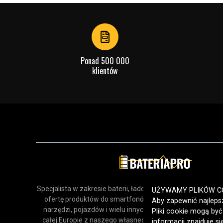
Ponad 500 000
klientów
Specjalista w zakresie baterii, ładowarek i akcesoriów. Odk
UŻYWAMY PLIKÓW C
ofertę produktów do smartfonów, urządzeń gospodars
Aby zapewnić najlepsz
narzędzi, pojazdów i wielu innych zastosowań. Dostarcz
Pliki cookie mogą by
całej Europie z naszego własnego magazynu, oferując sz
informacji znajduje s