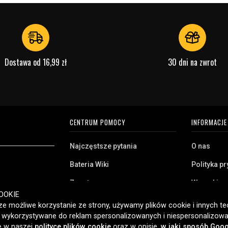
Dostawa od 16,99 zł
30 dni na zwrot
CENTRUM POMOCY
INFORMACJE
Najczęstsze pytania
O nas
Bateria Wiki
Polityka p
Zwrot
Warunki z
ryj naszą szeroką
OOKIE
Klient biznesowy
Pliki cooki
twa domowego,
e możliwe korzystanie ze strony, używamy plików cookie i innych tec
amy klientom w
ć wykorzystywane do reklam spersonalizowanych i niespersonalizowa
Jaką baterię posiadam?
ybką dostawę i
ię w naszej
polityce plików cookie
oraz w opisie,
w jaki sposób Goog