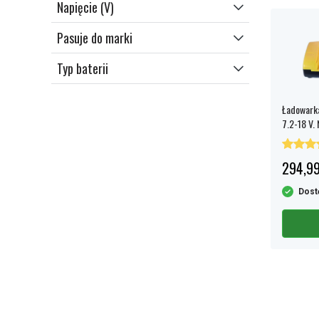
Napięcie (V)
Pasuje do marki
Typ baterii
Ładowarka
7.2-18 V.
294,99
Dost