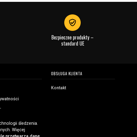
Bezpieczne produkty –
standard UE
OBSŁUGA KLIENTA
Kontakt
rywatności
akupu
e
hnologii śledzenia.
nych. Więcej
le przetwarza dane