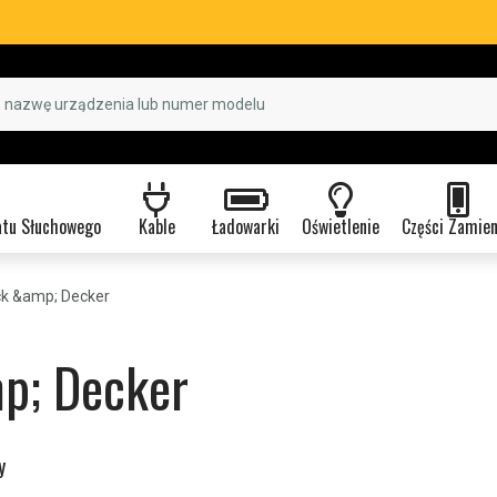
atu Słuchowego
Kable
Ładowarki
Oświetlenie
Części Zamie
ck &amp; Decker
p; Decker
y