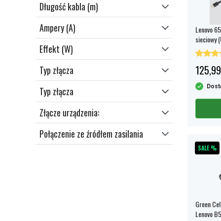
Długość kabla (m)
samochód (dc-adapter lub ładowarka 12
V)
Ampery (A)
Lenovo 65
sieciowy 
Effekt (W)
UE/INA/W
125,99
Typ złącza
Dost
Typ złącza
Złącze urządzenia:
Połączenie ze źródłem zasilania
SALE %
Green Cel
Lenovo B5