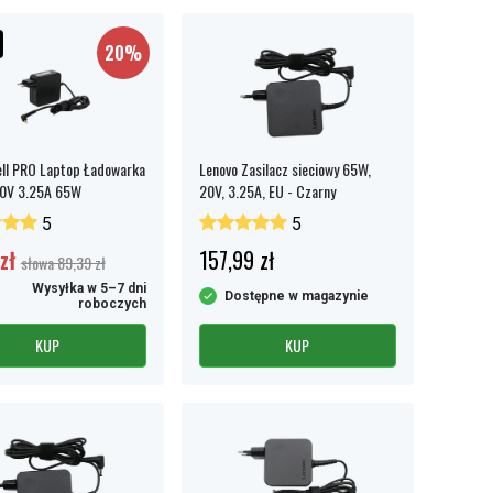
20%
ll PRO Laptop Ładowarka
Lenovo Zasilacz sieciowy 65W,
20V 3.25A 65W
20V, 3.25A, EU - Czarny
5
5
zł
157,99 zł
słowa 89,39 zł
Wysyłka w 5–7 dni
Dostępne w magazynie
roboczych
KUP
KUP