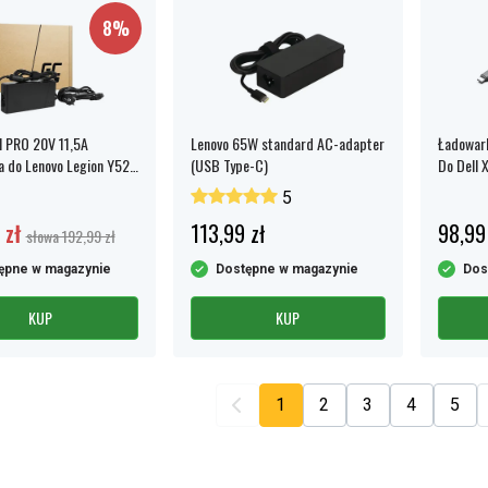
8%
l PRO 20V 11,5A
Lenovo 65W standard AC-adapter
Ładowar
 do Lenovo Legion Y520
(USB Type-C)
Do Dell 
0 Y720 Y730
Chromebo
5
 zł
113,99 zł
98,99
słowa 192,99 zł
ępne w magazynie
Dostępne w magazynie
Dos
KUP
KUP
1
2
3
4
5