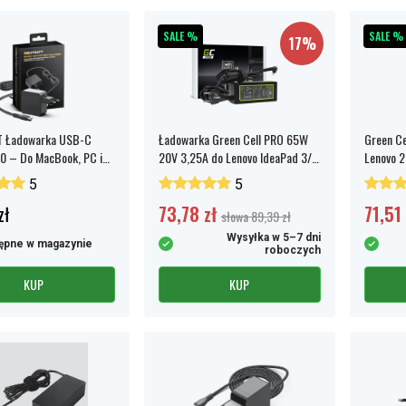
SALE %
SALE %
17%
 Ładowarka USB-C
Ładowarka Green Cell PRO 65W
Green Ce
0 – Do MacBook, PC i
20V 3,25A do Lenovo IdeaPad 3/5
Lenovo 
i innych
5
5
zł
73,78 zł
71,51 
słowa 89,39 zł
Wysyłka w 5–7 dni
ępne w magazynie
roboczych
KUP
KUP