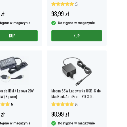
5
 zł
98,99 zł
tępne w magazynie
Dostępne w magazynie
KUP
KUP
a do IBM / Lenovo 20V
Mocna 65W Ładowarka USB-C do
5W (Square)
MacBook Air i Pro – PD 3.0
Szybkie ładowanie
5
5
 zł
98,99 zł
tępne w magazynie
Dostępne w magazynie