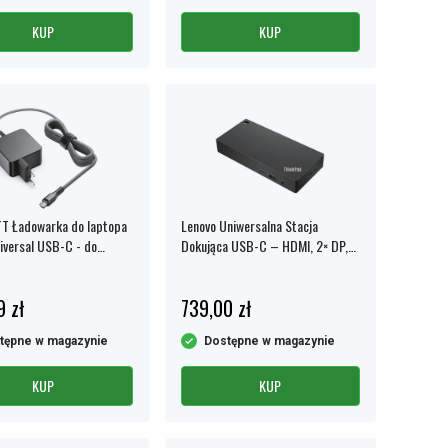
KUP
KUP
T Ładowarka do laptopa
Lenovo Uniwersalna Stacja
versal USB-C - do
Dokująca USB-C – HDMI, 2× DP,
 Lenovo, HP i innych
4K 60Hz, Gigabit Ethernet, 100W
PD
9 zł
739,00 zł
tępne w magazynie
Dostępne w magazynie
KUP
KUP