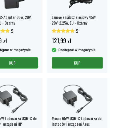
C-Adapter 65W, 20V,
Lenovo Zasilacz sieciowy 45W,
U - Czarny
20V, 2.25A, EU - Czarny
5
5
9 zł
121,99 zł
tępne w magazynie
Dostępne w magazynie
KUP
KUP
5W Ładowarka USB-C do
Mocna 65W USB-C Ładowarka do
 i urządzeń HP
laptopów i urządzeń Asus