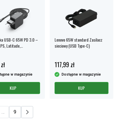
ka USB-C 65W PD 3.0 –
Lenovo 65W standard Zasilacz
XPS, Latitude,
sieciowy (USB Type-C)
ok i innych modeli
 zł
117,99 zł
tępne w magazynie
Dostępne w magazynie
KUP
KUP
…
9