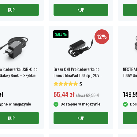
KUP
KUP
SALE %
12%
W Ładowarka USB-C do
Green Cell Pro Ładowarka do
NEXTBAT
alaxy Book – Szybkie
Lenovo IdeaPad 100 itp., 20V
100W Uni
 PD 3.0
2.25A 45W - Czarny
MacBook,
5
zł
55,44 zł
149,9
słowa 62,99 zł
ępne w magazynie
Dostępne w magazynie
Dos
KUP
KUP