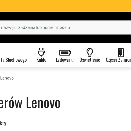
atu Słuchowego
Kable
Ładowarki
Oświetlenie
Części Zamie
 Lenovo
erów Lenovo
kty