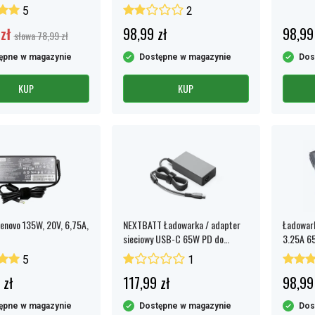
Yoga, Chromebook
5
2
zł
98,99 zł
98,99
słowa 78,99 zł
ępne w magazynie
Dostępne w magazynie
Dos
KUP
KUP
Lenovo 135W, 20V, 6,75A,
NEXTBATT Ładowarka / adapter
Ładowark
sieciowy USB-C 65W PD do
3.25A 6
Macbook, laptopów PC itp.
5
1
 zł
117,99 zł
98,99
ępne w magazynie
Dostępne w magazynie
Dos