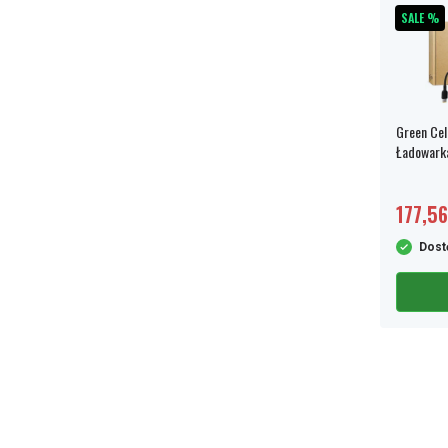
SALE %
Green Cel
Ładowarka
Y530 Y54
177,56
Dost