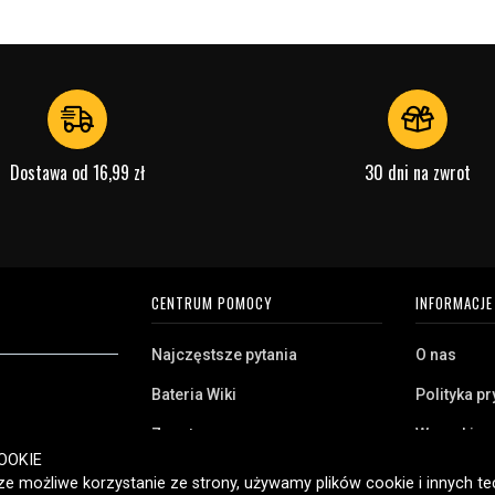
Dostawa od 16,99 zł
30 dni na zwrot
CENTRUM POMOCY
INFORMACJE
Najczęstsze pytania
O nas
Bateria Wiki
Polityka p
Zwrot
Warunki z
ryj naszą szeroką
OOKIE
Klient biznesowy
Pliki cooki
twa domowego,
e możliwe korzystanie ze strony, używamy plików cookie i innych tec