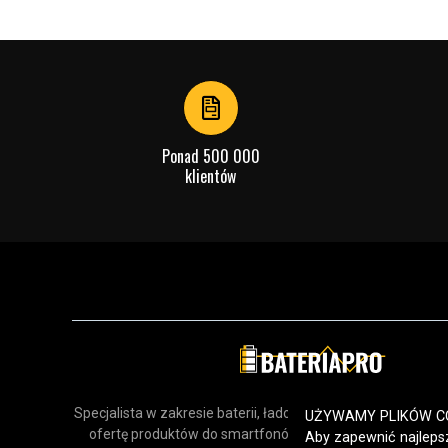
Ponad 500 000
klientów
Specjalista w zakresie baterii, ładowarek i akcesoriów. Odk
UŻYWAMY PLIKÓW C
ofertę produktów do smartfonów, urządzeń gospodars
Aby zapewnić najlepsz