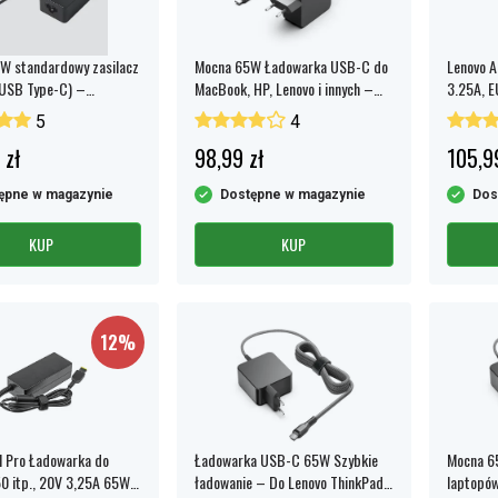
W standardowy zasilacz
Mocna 65W Ładowarka USB-C do
Lenovo A
(USB Type-C) –
MacBook, HP, Lenovo i innych –
3.25A, E
IE/ROK
Szybkie ładowanie PD 3.0
5
4
 zł
98,99 zł
105,9
ępne w magazynie
Dostępne w magazynie
Dos
KUP
KUP
12%
l Pro Ładowarka do
Ładowarka USB-C 65W Szybkie
Mocna 6
0 itp., 20V 3,25A 65W -
ładowanie – Do Lenovo ThinkPad,
laptopów