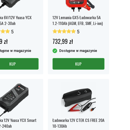
ka 6V/12V Yuasa YCX
12V Lemania GX5 Ładowarka 5A
.5A 2-30ah
1.2-110Ah (AGM, EFB, SMF, Li-ion)
5
5
9 zł
732,99 zł
tępne w magazynie
Dostępne w magazynie
KUP
KUP
ka 12V Yuasa YCX Smart
Ładowarka 12V CTEK CS FREE 20A
2-240ah
10-130Ah