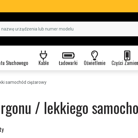
atu Słuchowego
Kable
Ładowarki
Oświetlenie
Części Zamie
ekki samochód ciężarowy
urgonu / lekkiego samoch
ty