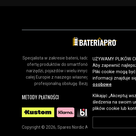
Specjalista w zakresie baterii, ładowarek i akcesoriów. Odk
UŻYWAMY PLIKÓW C
ofertę produktów do smartfonów, urządzeń gospodars
Aby zapewnić najlepsz
narzędzi, pojazdów i wielu innych zastosowań. Dostarcz
Pliki cookie mogą by
całej Europie z naszego własnego magazynu, oferując sz
informacji znajduje s
profesjonalną obsługę. Bezpieczne zakupy online od 
osobowe
.
Klikając „Akceptuj ws
METODY PŁATNOŚCI
śledzenia na swoim ur
plików cookie lub kon
Copyright © 2026, Spares Nordic AB