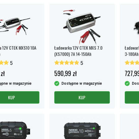
a 12V CTEK MXS10 10A
Ładowarka 12V CTEK MXS 7.0
Ładowar
h
(XS7000) 7A 14-150Ah
3-180Ah
5
5
zł
590,99 zł
727,99
ępne w magazynie
Dostępne w magazynie
Dos
KUP
KUP