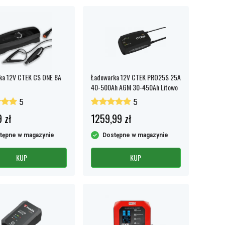
ka 12V CTEK CS ONE 8A
Ładowarka 12V CTEK PRO25S 25A
40-500Ah AGM 30-450Ah Litowo
5
5
 zł
1259,99 zł
tępne w magazynie
Dostępne w magazynie
KUP
KUP