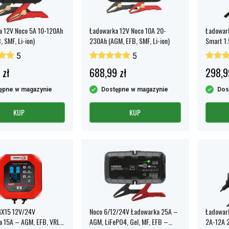
 12V Noco 5A 10-120Ah
Ładowarka 12V Noco 10A 20-
Ładowar
 SMF, Li-ion)
230Ah (AGM, EFB, SMF, Li-ion)
Smart 1
5
5
 zł
688,99 zł
298,9
ępne w magazynie
Dostępne w magazynie
Dos
KUP
KUP
GX15 12V/24V
Noco 6/12/24V Ładowarka 25A –
Ładowar
 15A – AGM, EFB, VRLA,
AGM, LiFePO4, Gel, MF, EFB –
2A-12A 