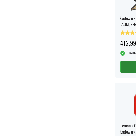
Ładowarka
(AGM, EFB,
412,99
Dost
Lemania 
Ładowarka